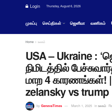
Login
Thursday, August 6, 2026
முகப்பு
செய்திகள்
ஜெனீவா
வணிகம்
Home
உலகம்
USA – Ukraine : ‘ஜெல
நிமிடத்தில் பேச்சுவ
மாற 4 காரணங்கள்! |
zelansky vs trump
by
GenevaTimes
March 1, 2025
in
உலகம்
Re