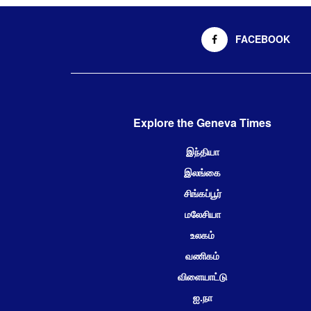
FACEBOOK
Explore the Geneva Times
இந்தியா
இலங்கை
சிங்கப்பூர்
மலேசியா
உலகம்
வணிகம்
விளையாட்டு
ஐ.நா