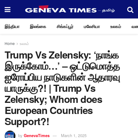
இந்தியா
இலங்கை
சிங்கப்பூர்
மலேசியா
உலகம்
வண
Home
உலகம்
Trump Vs Zelensky: ‘நாங்க
இருக்கோம்…’ – ஒட்டுமொத்த
ஐரோப்பிய நாடுகளின் ஆதாரவு
யாருக்கு?! | Trump Vs
Zelensky; Whom does
European Countries
Support?!
by
GenevaTimes
March 1, 2025