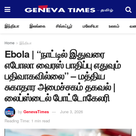
இந்தியா
இலங்கை
சிங்கப்பூர்
மலேசியா
உலகம்
வண
Home
இந்தியா
Ebola | “நாட்டில் இதுவரை
எபோலா வைரஸ் பாதிப்பு எதுவும்
பதிவாகவில்லை” – மத்திய
சுகாதார அமைச்சகம் தகவல் |
லைப்ஸ்டைல் போட்டோகேலரி
by
GenevaTimes
June 3, 2026
Reading Time: 1 min read