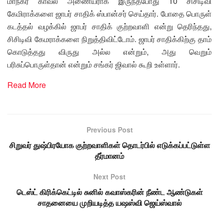
மாநகர காவல் அணையராக இருந்தபோது 10 சிசிடிவி
கேமிராக்களை ஜாபர் சாதிக் ஸ்பான்சர் செய்தார். போதை பொருள்
கடத்தல் வழக்கில் ஜாபர் சாதிக் குற்றவாளி என்று தெரிந்தது,
சிசிடிவி கேமராக்களை நிறுத்திவிட்டோம். ஜாபர் சாதிக்கிற்கு தாம்
கொடுத்தது விருது அல்ல என்றும், அது வெறும்
பரிசுப்பொருள்தான் என்றும் சங்கர் ஜிவால் கூறி உள்ளார்.
Read More
Previous Post
சிறுவர் துஷ்பிரயோக குற்றவாளிகள் தொடர்பில் எடுக்கப்பட்டுள்ள
தீர்மானம்
Next Post
டெஸ்ட் கிரிக்கெட்டில் சுனில் கவாஸ்கரின் நீண்ட ஆண்டுகள்
சாதனையை முறியடித்த யஷஸ்வி ஜெய்ஸ்வால்