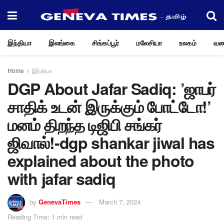
இந்தியா
இலங்கை
சிங்கப்பூர்
மலேசியா
உலகம்
வண
Home
இந்தியா
DGP About Jafar Sadiq: ’ஜாபர்
சாதிக் உடன் இருக்கும் போட்டோ!’
மனம் திறந்த டிஜிபி சங்கர்
ஜிவால்!-dgp shankar jiwal has
explained about the photo
with jafar sadiq
by
GenevaTimes
March 7, 2024
Reading Time: 1 min read