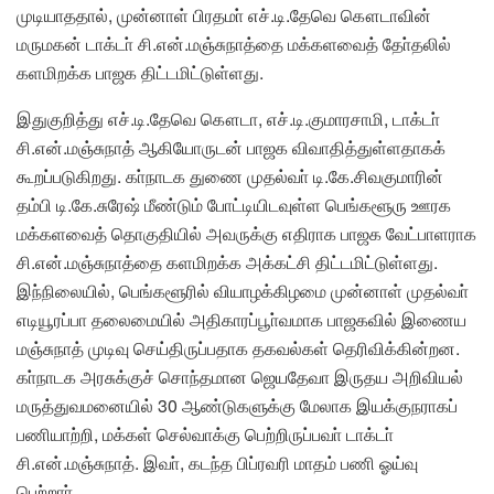
முடியாததால், முன்னாள் பிரதமா் எச்.டி.தேவெ கௌடாவின்
மருமகன் டாக்டா் சி.என்.மஞ்சுநாத்தை மக்களவைத் தோ்தலில்
களமிறக்க பாஜக திட்டமிட்டுள்ளது.
இதுகுறித்து எச்.டி.தேவெ கௌடா, எச்.டி.குமாரசாமி, டாக்டா்
சி.என்.மஞ்சுநாத் ஆகியோருடன் பாஜக விவாதித்துள்ளதாகக்
கூறப்படுகிறது. கா்நாடக துணை முதல்வா் டி.கே.சிவகுமாரின்
தம்பி டி.கே.சுரேஷ் மீண்டும் போட்டியிடவுள்ள பெங்களூரு ஊரக
மக்களவைத் தொகுதியில் அவருக்கு எதிராக பாஜக வேட்பாளராக
சி.என்.மஞ்சுநாத்தை களமிறக்க அக்கட்சி திட்டமிட்டுள்ளது.
இந்நிலையில், பெங்களூரில் வியாழக்கிழமை முன்னாள் முதல்வா்
எடியூரப்பா தலைமையில் அதிகாரப்பூா்வமாக பாஜகவில் இணைய
மஞ்சுநாத் முடிவு செய்திருப்பதாக தகவல்கள் தெரிவிக்கின்றன.
கா்நாடக அரசுக்குச் சொந்தமான ஜெயதேவா இருதய அறிவியல்
மருத்துவமனையில் 30 ஆண்டுகளுக்கு மேலாக இயக்குநராகப்
பணியாற்றி, மக்கள் செல்வாக்கு பெற்றிருப்பவா் டாக்டா்
சி.என்.மஞ்சுநாத். இவா், கடந்த பிப்ரவரி மாதம் பணி ஓய்வு
பெற்றாா்.