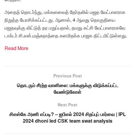
அதைத் தொடா்ந்து, மக்களவைத் தோ்தலில் மஜத வேட்பாளராக
நிறுத்த யோசிக்கப்பட்டது. ஆனால், 4 ஆவது தொகுதியை
மஜதவுக்கு விட்டுத் தர மறுப்பதால், தமது கட்சி வேட்பாளராகவே
டாக்டா் சி.என்.மஞ்சுநாத்தை களமிறக்க பாஜக திட்டமிட்டுள்ளது.
Read More
Previous Post
தொடரும் சீரற்ற வானிலை: மக்களுக்கு விடுக்கப்பட்ட
வேண்டுகோள்
Next Post
சிஎஸ்கே அணி எப்படி? – ஐபிஎல் 2024 சிறப்புப் பார்வை | IPL
2024 dhoni led CSK team swat analysis