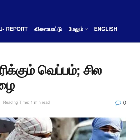
U- REPORT
விளையாட்டு
மேலும்
ENGLISH
க்கும் வெப்பம்; சில
மழை
0
Reading Time: 1 min read