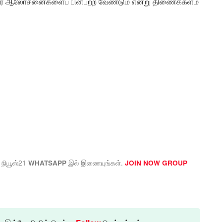
காதார ஆலோசனைகளைப் பின்பற்ற வேண்டும் என்று திணைக்களம்
 நியூஸ்21
இல் இணையுங்கள்.
WHATSAPP
JOIN NOW GROUP