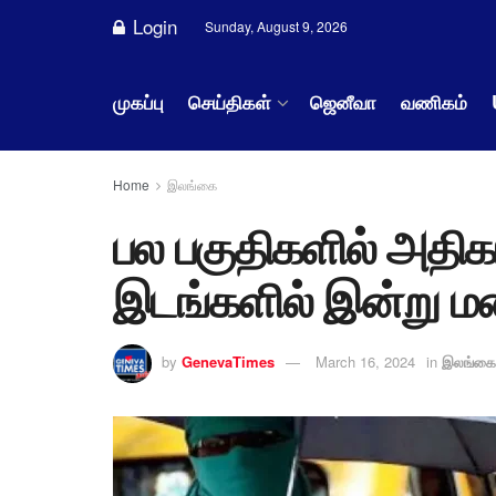
Login
Sunday, August 9, 2026
முகப்பு
செய்திகள்
ஜெனீவா
வணிகம்
Home
இலங்கை
பல பகுதிகளில் அதிகரி
இடங்களில் இன்று 
by
GenevaTimes
March 16, 2024
in
இலங்கை