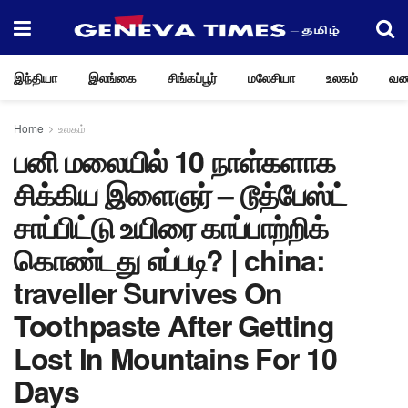
இந்தியா
இலங்கை
சிங்கப்பூர்
மலேசியா
உலகம்
வண
Home
உலகம்
பனி மலையில் 10 நாள்களாக
சிக்கிய இளைஞர் – டூத்பேஸ்ட்
சாப்பிட்டு உயிரை காப்பாற்றிக்
கொண்டது எப்படி? | china:
traveller Survives On
Toothpaste After Getting
Lost In Mountains For 10
Days