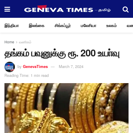
இந்தியா
இலங்கை
சிங்கப்பூர்
மலேசியா
உலகம்
வண
Home
வணிகம்
தங்கம் பவுனுக்கு ரூ. 200 உயா்வு
by
GenevaTimes
March 7, 2024
Reading Time: 1 min read