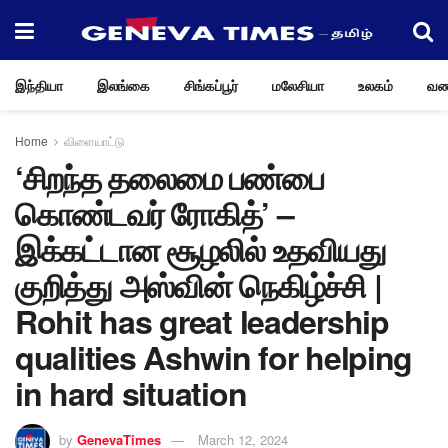
இந்தியா
இலங்கை
சிங்கப்பூர்
மலேசியா
உலகம்
வண
Home
விளையாட்டு
‘சிறந்த தலைமை பண்பை
கொண்டவர் ரோகித்’ –
இக்கட்டான சூழலில் உதவியது
குறித்து அஸ்வின் நெகிழ்ச்சி |
Rohit has great leadership
qualities Ashwin for helping
in hard situation
by
GenevaTimes
March 12, 2024