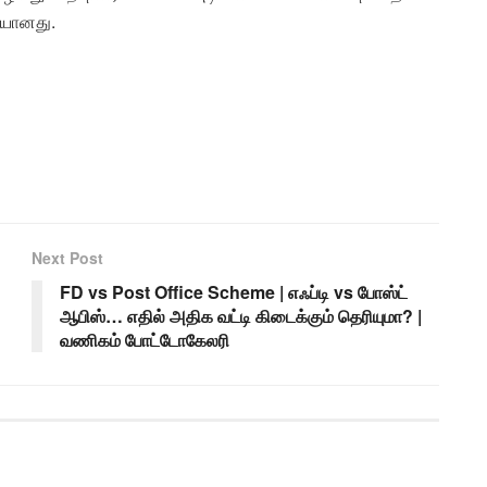
ியானது.
Next Post
FD vs Post Office Scheme | எஃப்டி vs போஸ்ட்
ஆபிஸ்… எதில் அதிக வட்டி கிடைக்கும் தெரியுமா? |
வணிகம் போட்டோகேலரி