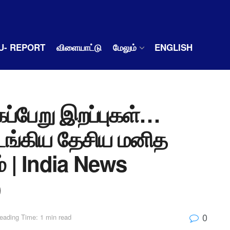
U- REPORT
விளையாட்டு
மேலும்
ENGLISH
கப்பேறு இறப்புகள்…
்கிய தேசிய மனித
| India News
)
0
eading Time: 1 min read