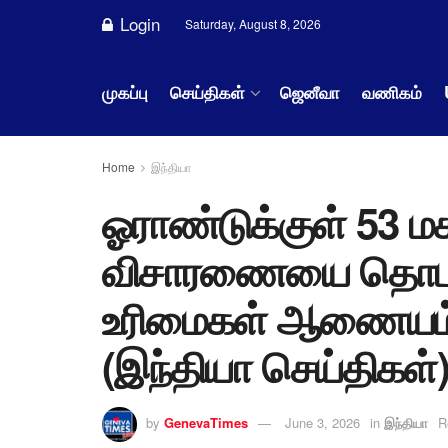
Login
Saturday, August 8, 2026
முகப்பு
செய்திகள்
ஜெனீவா
வணிகம்
Home
இந்தியா
ஓராண்டுக்குள் 53 ம
விசாரணையை தொடங
உரிமைகள் ஆணையம் 
(இந்தியா செய்திகள்
by
GenevaTimes
June 3, 2026
in
இந்தியா
R