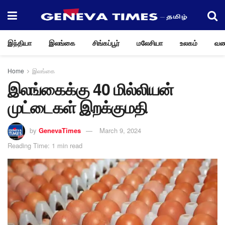
இந்தியா
இலங்கை
சிங்கப்பூர்
மலேசியா
உலகம்
வண
Home
இலங்கை
இலங்கைக்கு 40 மில்லியன்
முட்டைகள் இறக்குமதி
by
GenevaTimes
March 9, 2024
Reading Time: 1 min read