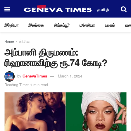
இந்தியா
இலங்கை
சிங்கப்பூர்
மலேசியா
உலகம்
வண
Home
இந்தியா
அம்பானி திருமணம்:
ரிஹானாவிற்கு ரூ.74 கோடி?
by
GenevaTimes
March 1, 2024
Reading Time: 1 min read