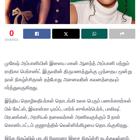
0
SHARES
முகேஷ் அம்பானியின் இளைய மகன் ஆனந்த் அம்பானி மற்றும்
ராதிகா மெர்சண்ட் இருவரின் திருமணத்துக்கு முந்தைய மூன்று
நாள் நிகழ்ச்சிதான் தற்போது அனைவரின் கவனத்தையும்
ஈர்த்துவருகிறது.
இந்திய தொழிலதிபர்கள் தொடங்கி உலக பெரும் பணக்காரர்கள்
பில் கேட்ஸ், இவான்கா டிரம்ப், மார்க் ஸுக்கர்பெர்க், பாலிவுட்
பிரபலங்கள், அரசியல் தலைவர்கள் அணிவகுக்கும் 3 நாள்
கொண்டாட்டம் குஜராத்தில் வெள்ளிக்கிழமை தொடங்குகிறது.
இந்த நிகழ்வில் பாடகி ரிஹானா இசை நிகழ்ச்சி நடத்தவுள்ளார்.