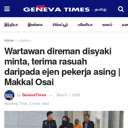
இந்தியா
இலங்கை
சிங்கப்பூர்
மலேசியா
உலகம்
வண
Home
மலேசியா
Wartawan direman disyaki
minta, terima rasuah
daripada ejen pekerja asing |
Makkal Osai
by
GenevaTimes
March 1, 2025
Reading Time: 2 mins read