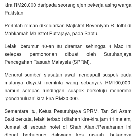
kira RM20,000 daripada seorang ejen pekerja asing warga
Pakistan.
Perintah reman dikeluarkan Majistret Beveniyah R Jothi di
Mahkamah Majistret Putrajaya, pada Sabtu.
Lelaki berumur 40-an itu direman sehingga 4 Mac ini
selepas permohonan dibuat oleh Suruhanjaya
Pencegahan Rasuah Malaysia (SPRM).
Menurut sumber, siasatan awal mendapati suspek pada
mulanya disyaki meminta wang sebanyak RM100,000,
namun selepas rundingan, suspek bersetuju menerima
‘pendahuluan’ kira-kira RM20,000.
Sementara itu, Ketua Pesuruhjaya SPRM, Tan Sri Azam
Baki berkata, lelaki terbabit ditahan kira-kira jam 11 malam,
Jumaat di sebuah hotel di Shah Alam.”Penahanan ini
dibuat berhubung dakwaan kes rasuah, bukannya