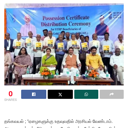
0
SHARES
தங்கவயல் ; ”ஏழைகளுக்கு உதவுவதில் அரசியல் வேண்டாம்.