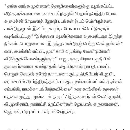
* தங்க சுரங்க முன்னாள் தொழிலாளர்களுக்கு வழங்கப்பட்ட
வீடுகளுக்கான உடைமை சான்றிதழில் பிரதமர் நரேந்திர மோடி,
அமைச்சர் பிரஹலாத் ஜோஷி படங்கள் இடம் பெற்றிருந்தன.
சான்றிதழுடன் இனிப்பு, காரம், சமோசா பாக்கெட்டுகளும்
வழங்கப்பட்டது* “இத்தனை ஆண்டுகளாக அமைதியாக இருந்த
நீங்கள், பொறுமையாக இருந்து சான்றிதழ் பெற்று செல்லுங்கள்,”
என, மைக்கில் எம்.பி., முனிசாமி அடிக்கடி வேண்டுகோள்
விடுத்துக் கொண்டிருந்தார்* பா.ஜ., நகர, கிராம பகுதியின்
தலைவர்களான கமல்நாதன், ஜெயபிரகாஷ் நாயுடு, மாவட்ட
பொதுச் செயலர் சுரேஷ் நாராயணா குட்டி ஆகியோர் வி.ஐ.பி.,
வரிசையில் அமர்ந்திருந்தனர். பா.ஜ., முன்னாள் எம்.எல்.ஏ.,க்கள்
சம்பங்கி, ராமக்கா பங்கேற்கவில்லை* நகர காங்கிரஸ் தலைவர்
மதலை முத்து, முன்னாள் நகராட்சித் தலைவர்கள் கே.சி.முரளி,
வி.முனிசாமி, நகராட்சி உறுப்பினர்கள் ஜெயபால், கருணாகரன்,
ஜெர்மன், பிரபு உட்பட பலர் பங்கேற்றனர்.