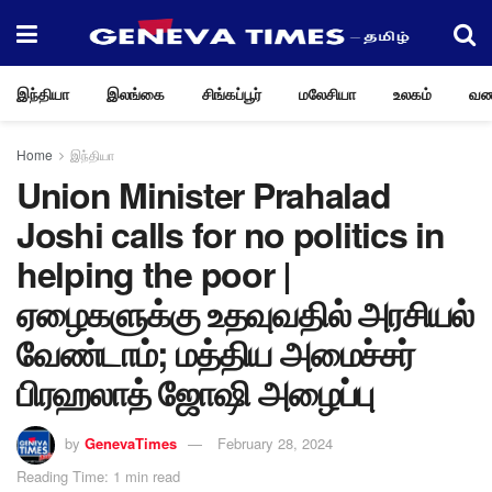
இந்தியா
இலங்கை
சிங்கப்பூர்
மலேசியா
உலகம்
வண
Home
இந்தியா
Union Minister Prahalad
Joshi calls for no politics in
helping the poor |
ஏழைகளுக்கு உதவுவதில் அரசியல்
வேண்டாம்; மத்திய அமைச்சர்
பிரஹலாத் ஜோஷி அழைப்பு
by
GenevaTimes
February 28, 2024
Reading Time: 1 min read