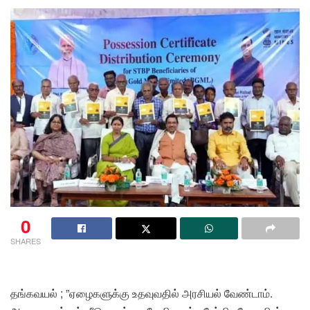
0
SHARES
தங்கவயல் ; ”ஏழைகளுக்கு உதவுவதில் அரசியல் வேண்டாம்.