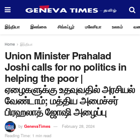
இந்தியா
இலங்கை
சிங்கப்பூர்
மலேசியா
உலகம்
வண
Home
இந்தியா
Union Minister Prahalad
Joshi calls for no politics in
helping the poor |
ஏழைகளுக்கு உதவுவதில் அரசியல்
வேண்டாம்; மத்திய அமைச்சர்
பிரஹலாத் ஜோஷி அழைப்பு
by
GenevaTimes
February 28, 2024
Reading Time: 1 min read