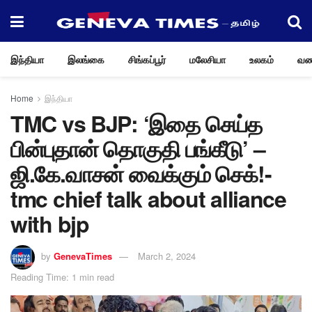
இந்தியா
இலங்கை
சிங்கப்பூர்
மலேசியா
உலகம்
வண
Home
இந்தியா
TMC vs BJP: ‘இதை செய்த
பின்புதான் தொகுதி பங்கீடு’ –
ஜி.கே.வாசன் வைக்கும் செக்!-
tmc chief talk about alliance
with bjp
by
GenevaTimes
March 2, 2024
Reading Time: 1 min read