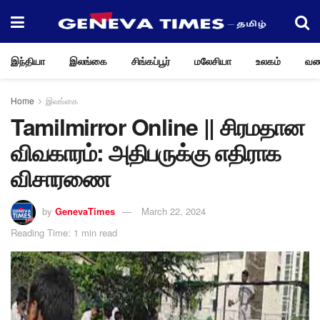
இந்தியா
இலங்கை
சிங்கப்பூர்
மலேசியா
உலகம்
வண
Home
இலங்கை
Tamilmirror Online || சிரமதான
விவகாரம்: அதிபருக்கு எதிராக
விசாரணை
by
GenevaTimes
March 22, 2024
Reading Time: 1 min read