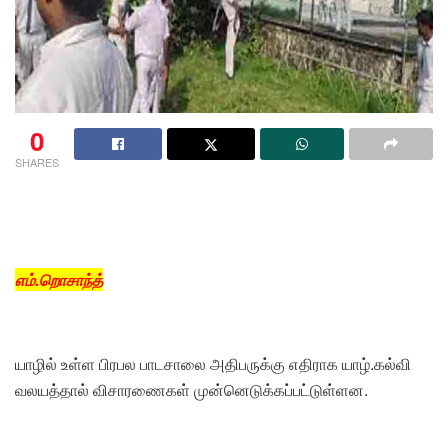
0
SHARES
எம்.றொசாந்த்
யாழில் உள்ள பிரபல பாடசாலை அதிபருக்கு எதிராக யாழ்.கல்வி
வலயத்தால் விசாரணைகள் முன்னெடுக்கப்பட்டுள்ளன.