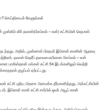
ா? செய்தியைக் கேளுங்கள்
முஸ்லிம் லீக் நவாஸ்(பிஎம்எல் – என்) கட்சியின் ஷெபாஸ்
ல் நடந்தது. அதில், முன்னாள் பிரதமர் இம்ரான் கானின் ஆதரவு
ற்றினர். நவாஸ் ஷெரீப் தலைமையிலான பிஎம்எல் – என்
லான பாகிஸ்தான் மக்கள் கட்சி 54 இடங்களிலும் வெற்றி
காததால் குழப்பம் ஏற்பட்டது.
என் கட்சி புதிய அரசை அமைக்க தீர்மானித்தது. அக்கட்சியின்
ார். இம்ரான் கான் கட்சி சார்பில் ஒமர் அயூப் கான்
ெய்வதற்கான ஓட்டுப்பதிவு இன்று நடந்தது. அதில் ஷெபாஸ்