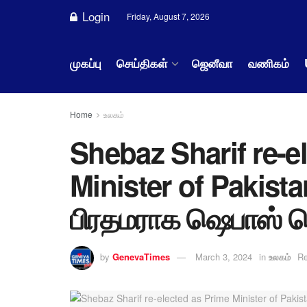
Login
Friday, August 7, 2026
முகப்பு
செய்திகள்
ஜெனீவா
வணிகம்
Home
உலகம்
Shebaz Sharif re-e
Minister of Pakista
பிரதமராக ஷெபாஸ் ஷெர
by
GenevaTimes
March 3, 2024
in
உலகம்
Re