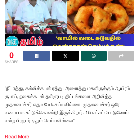
0
SHARES
”நீட் ரத்து, கல்விக்கடன் ரத்து, அனைத்து மகளிருக்கும் ஆயிரம்
ரூபாய், நகைக்கடன் தள்ளுபடி திட்டங்களை அறிவித்த
முதலமைச்சர் எதுவுமே செய்யவில்லை. முதலமைச்சர் ஒரே
வடையாக சுட்டுக்கொண்டு இருக்கிறார். 15 லட்சம் போடுவோம்
என்ற பிரதமர் ஏதும் செய்யவில்லை”
Read More