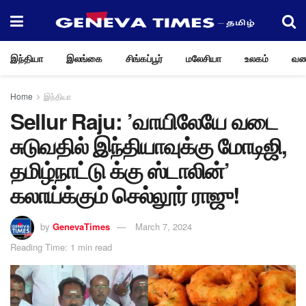
இந்தியா
இலங்கை
சிங்கப்பூர்
மலேசியா
உலகம்
வண
Home
இந்தியா
Sellur Raju: ’வாயிலேயே வடை
சுடுவதில் இந்தியாவுக்கு மோடிஜி,
தமிழ்நாட்டு க்கு ஸ்டாலின்’
கலாய்க்கும் செல்லூர் ராஜு!
by
GenevaTimes
March 7, 2024
Reading Time: 1 min read