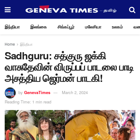
இந்தியா
இலங்கை
சிங்கப்பூர்
மலேசியா
உலகம்
வண
Home
இந்தியா
Sadhguru: சத்குரு ஜக்கி
வாசுதேவின் விருப்பப் பாடலை பாடி
அசத்திய ஜெர்மன் பாடகி!
by
GenevaTimes
March 2, 2024
Reading Time: 1 min read