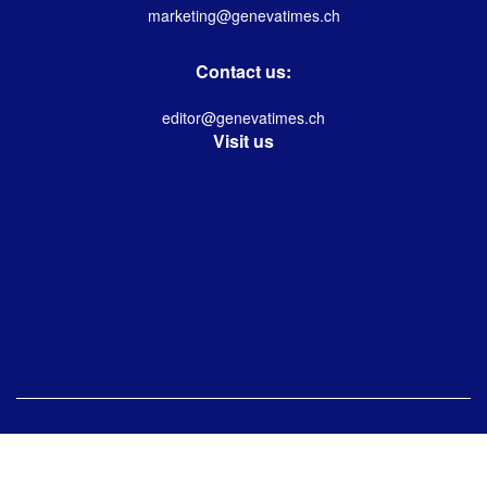
marketing@genevatimes.ch
Contact us:
editor@genevatimes.ch
Visit us
© 2024 Geneva Times Tamil | Desgined & Developed by
Immanuel Kolwin