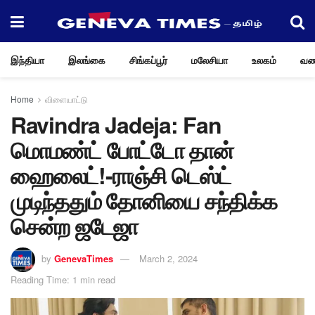
இந்தியா
இலங்கை
சிங்கப்பூர்
மலேசியா
உலகம்
வண
Home
விளையாட்டு
Ravindra Jadeja: Fan
மொமண்ட் போட்டோ தான்
ஹைலைட்!-ராஞ்சி டெஸ்ட்
முடிந்ததும் தோனியை சந்திக்க
சென்ற ஜடேஜா
by
GenevaTimes
March 2, 2024
Reading Time: 1 min read