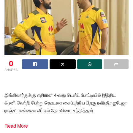
0
SHARES
இங்கிலாந்துக்கு எதிரான 4-வது டெஸ்ட் போட்டியில் இந்திய
அணி வெற்றி பெற்று தொடரை கைப்பற்றிய பிறகு ரவீந்திர ஜடேஜா
ராஞ்சி பண்ணை வீட்டில் தோனியை சந்தித்தார்.
Read More