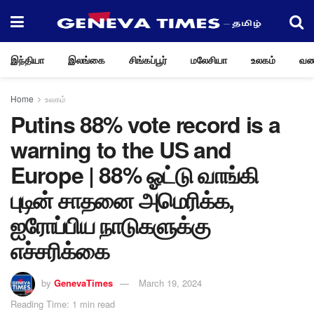
இந்தியா
இலங்கை
சிங்கப்பூர்
மலேசியா
உலகம்
வண
Home
உலகம்
Putins 88% vote record is a
warning to the US and
Europe | 88% ஓட்டு வாங்கி
புடின் சாதனை அமெரிக்க,
ஐரோப்பிய நாடுகளுக்கு
எச்சரிக்கை
by
GenevaTimes
March 19, 2024
Reading Time: 1 min read