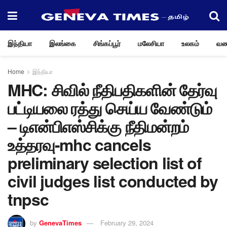
இந்தியா
இலங்கை
சிங்கப்பூர்
மலேசியா
உலகம்
வண
Home
இந்தியா
MHC: சிவில் நீதிபதிகளின் தேர்வு
பட்டியலை ரத்து செய்ய வேண்டும்
– டிஎன்பிஎஸ்சிக்கு நீதிமன்றம்
உத்தரவு-mhc cancels
preliminary selection list of
civil judges list conducted by
tnpsc
by
GenevaTimes
February 29, 2024