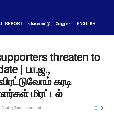
U- REPORT
விளையாட்டு
மேலும்
ENGLISH
upporters threaten to
te | பா.ஜ.,
விரட்டுவோம் கரடி
்கள் மிரட்டல்
0
Reading Time: 2 mins read