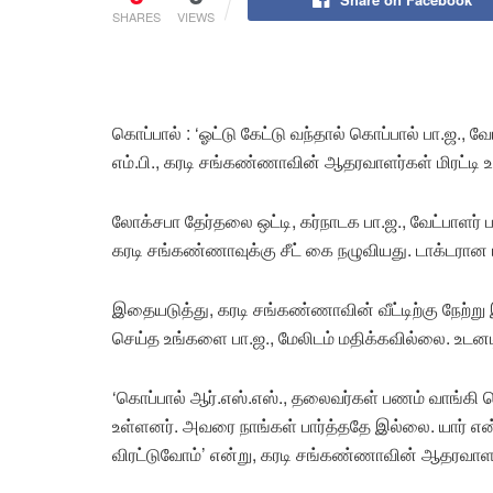
SHARES
VIEWS
கொப்பால் : ‘ஓட்டு கேட்டு வந்தால் கொப்பால் பா.ஜ.,
எம்.பி., கரடி சங்கண்ணாவின் ஆதரவாளர்கள் மிரட்டி 
லோக்சபா தேர்தலை ஒட்டி, கர்நாடக பா.ஜ., வேட்பாளர் ப
கரடி சங்கண்ணாவுக்கு சீட் கை நழுவியது. டாக்டரான ப
இதையடுத்து, கரடி சங்கண்ணாவின் வீட்டிற்கு நேற்ற
செய்த உங்களை பா.ஜ., மேலிடம் மதிக்கவில்லை. உடனடிய
‘கொப்பால் ஆர்.எஸ்.எஸ்., தலைவர்கள் பணம் வாங்கி 
உள்ளனர். அவரை நாங்கள் பார்த்ததே இல்லை. யார் என்
விரட்டுவோம்’ என்று, கரடி சங்கண்ணாவின் ஆதரவாள