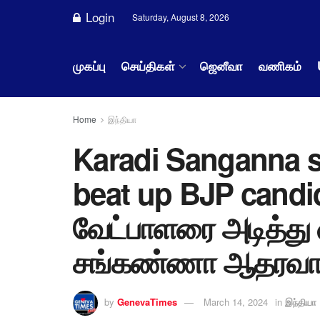
Login
Saturday, August 8, 2026
முகப்பு
செய்திகள்
ஜெனீவா
வணிகம்
Home
இந்தியா
Karadi Sanganna s
beat up BJP candida
வேட்பாளரை அடித்து 
சங்கண்ணா ஆதரவாளர
by
GenevaTimes
March 14, 2024
in
இந்தியா