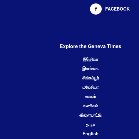
FACEBOOK
Explore the Geneva Times
இந்தியா
இலங்கை
சிங்கப்பூர்
மலேசியா
உலகம்
வணிகம்
விளையாட்டு
ஐ.நா
English