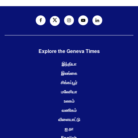
Explore the Geneva Times
இந்தியா
இலங்கை
சிங்கப்பூர்
மலேசியா
உலகம்
வணிகம்
விளையாட்டு
ஐ.நா
English