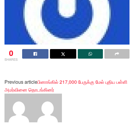
0
SHARES
Previous article
பினாங்கில் 217,000 பேருக்கு மேல் புதிய பள்ளி
அமர்வினை தொடங்கினர்