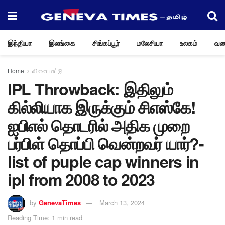
இந்தியா
இலங்கை
சிங்கப்பூர்
மலேசியா
உலகம்
வண
Home
விளையாட்டு
IPL Throwback: இதிலும்
கில்லியாக இருக்கும் சிஎஸ்கே!
ஐபிஎல் தொடரில் அதிக முறை
பர்பிள் தொப்பி வென்றவர் யார்?-
list of puple cap winners in
ipl from 2008 to 2023
by
GenevaTimes
March 13, 2024
Reading Time: 1 min read