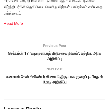
கிரிக்கெட்டில், ஐபிஎல் போட்டிகளில் அதிக விக்கெட்டுகளை
வீழ்த்தி பர்பிள் தொப்பியை வென்ற வீரர்கள் யாரெல்லம் என்பதை
பார்க்கலாம்
Read More
Previous Post
செப்டம்பர் 17 ‘ஹைதராபாத் விடுதலை தினம்’: மத்திய அரசு
அறிவிப்பு
Next Post
சமையல் கேஸ் சிலிண்டர் விலை அதிரடியாக குறைப்பு.. பிரதமர்
மோடி அறிவிப்பு
Leave a Reply