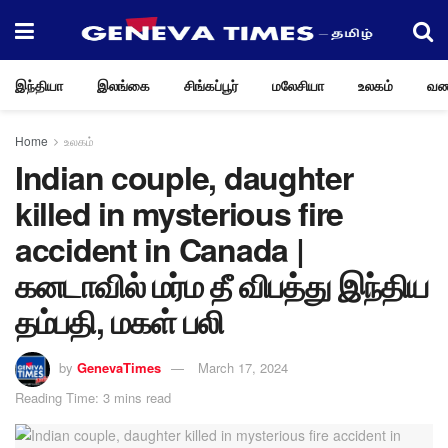
இந்தியா
இலங்கை
சிங்கப்பூர்
மலேசியா
உலகம்
வண
Home
உலகம்
Indian couple, daughter
killed in mysterious fire
accident in Canada |
கனடாவில் மர்ம தீ விபத்து இந்திய
தம்பதி, மகள் பலி
by
GenevaTimes
March 17, 2024
Reading Time: 3 mins read