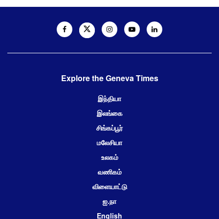
Explore the Geneva Times
இந்தியா
இலங்கை
சிங்கப்பூர்
மலேசியா
உலகம்
வணிகம்
விளையாட்டு
ஐ.நா
English