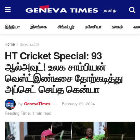
இந்தியா
இலங்கை
சிங்கப்பூர்
மலேசியா
உலகம்
வண
Home
விளையாட்டு
HT Cricket Special: 93
ஆல்அவுட்! உலக சாம்பியன்
வெஸ்ட்இண்டீசை தோற்கடித்து
அப்செட் செய்த கென்யா
by
GenevaTimes
February 29, 2024
Reading Time: 1 min read