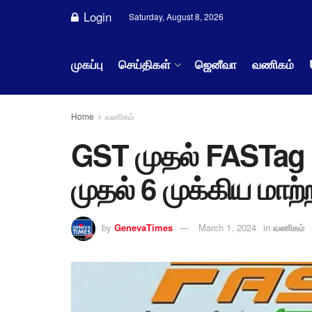
Login
Saturday, August 8, 2026
முகப்பு
செய்திகள்
ஜெனீவா
வணிகம்
Home
வணிகம்
GST முதல் FASTag வ
முதல் 6 முக்கிய மாற்
by
GenevaTimes
March 1, 2024
in
வணிகம்