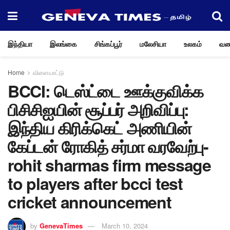
இந்தியா
இலங்கை
சிங்கப்பூர்
மலேசியா
உலகம்
வண
Home
விளையாட்டு
BCCI: டெஸ்ட்டை ஊக்குவிக்க
பிசிசிஐயின் சூப்பர் அறிவிப்பு:
இந்திய கிரிக்கெட் அணியின்
கேப்டன் ரோகித் சர்மா வரவேற்பு-
rohit sharmas firm message
to players after bcci test
cricket announcement
by
GenevaTimes
March 10, 2024