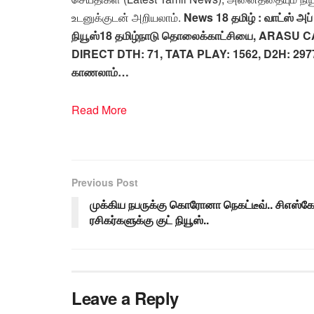
உடனுக்குடன் அறியலாம்.
News 18 தமிழ் : வாட்ஸ் அ
நியூஸ்18 தமிழ்நாடு தொலைக்காட்சியை, ARASU CA
DIRECT DTH: 71, TATA PLAY: 1562, D2H: 297
காணலாம்…
Read More
Previous Post
முக்கிய நபருக்கு கொரோனா நெகட்டீவ்.. சிஎஸ்க
ரசிகர்களுக்கு குட் நியூஸ்..
Leave a Reply