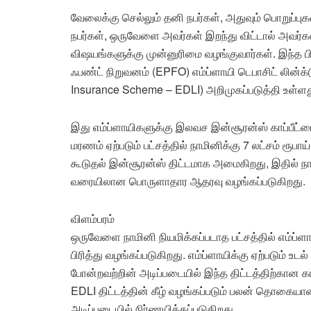
வேலைக்கு செல்லும் தனி நபர்கள், அதுவும் பொறுப்புக
நபர்கள், ஒருவேளை அவர்கள் இறந்து விட்டால் அவர்
விஷயங்களுக்கு முன்னுரிமை வழங்குவார்கள். இந்த பிர
ஃபண்ட் நிறுவனம் (EPFO) எம்ப்ளாயி டெபாசிட் லின்க
Insurance Scheme – EDLI) அறிமுகப்படுத்தி உள்ளத
இது எம்ப்ளாயிகளுக்கு இலவச இன்சூரன்ஸ் காப்பீட்டை 
மரணம் ஏற்படும் பட்சத்தில் நாமினிக்கு 7 லட்சம் ரூப
கூடுதல் இன்சூரன்ஸ் திட்டமாக அமைகிறது, இதில் நாம
வரையிலான பொருளாதார ஆதரவு வழங்கப்படுகிறது.
விளம்பரம்
ஒருவேளை நாமினி நியமிக்கப்படாத பட்சத்தில் எம்ப்
பிரித்து வழங்கப்படுகிறது. எம்ப்ளாயிக்கு ஏற்படும் 
போன்றவற்றின் அடிப்படையில் இந்த திட்டத்திற்கான கா
EDLI திட்டத்தின் கீழ் வழங்கப்படும் பலன் தொகையான
அடிப்படையில் நிர்ணயிக்கப்படுகிறது.