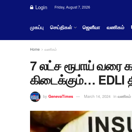
Login
Friday, August 7, 2026
முகப்பு
செய்திகள்
ஜெனீவா
வணிகம்
Home
வணிகம்
7 லட்ச ரூபாய் வரை 
கிடைக்கும்… EDLI தி
by
GenevaTimes
March 14, 2024
in
வணிகம்