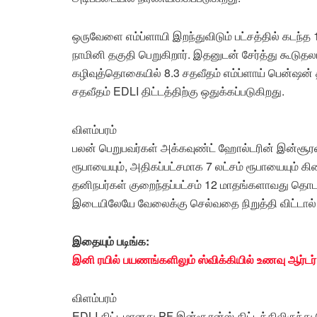
ஒருவேளை எம்ப்ளாயி இறந்துவிடும் பட்சத்தில் கடந்த
நாமினி தகுதி பெறுகிறார். இதனுடன் சேர்த்து கூடு
கழிவுத்தொகையில் 8.3 சதவீதம் எம்ப்ளாய் பென்ஷன் திட
சதவீதம் EDLI திட்டத்திற்கு ஒதுக்கப்படுகிறது.
விளம்பரம்
பலன் பெறுபவர்கள் அக்கவுண்ட் ஹோல்டரின் இன்சூரன்ஸ்
ரூபாயையும், அதிகப்பட்சமாக 7 லட்சம் ரூபாயையும் 
தனிநபர்கள் குறைந்தப்பட்சம் 12 மாதங்களாவது தொட
இடையிலேயே வேலைக்கு செல்வதை நிறுத்தி விட்டால்
இதையும் படிங்க:
இனி ரயில் பயணங்களிலும் ஸ்விக்கியில் உணவு ஆர்டர்
விளம்பரம்
EDLI திட்டமானது PF இன்சூரன்ஸ் திட்டத்திலிருந்து 