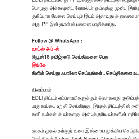
பொழுது அக்கவுண்ட் ஹோல்டர் ஓய்வுக்கு முன்பு இறந்து
குறிப்பாக வேலை செய்யும் இடம் அதாவது அலுவலகமாக 
அது PF இன்சூரன்ஸ் பலனை பாதிக்காது.
Follow @ WhatsApp :
வாட்ஸ் அப் -ல்
நியூஸ்18 தமிழ்நாடு செய்திகளை பெற
இங்கே
கிளிக் செய்து ஃபாலோ செய்யுங்கள்.. செய்திகளை உட
விளம்பரம்
EDLI திட்டம் எம்ப்ளாயிகளுக்கும் அவர்களது குடும்
பாதுகாப்பை உறுதி செய்கிறது. இந்தத் திட்டத்தின் ந
தனி நபர்கள் அவர்களது அன்புக்குரியவர்களின் எதிர
உலகம் முதல் உள்ளூர் வரை இன்றைய முக்கிய செய்த
செய்திகள் (Latest Tamil News), அனைத்தையும் ந