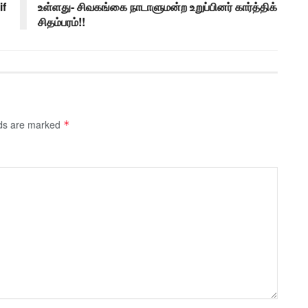
if
உள்ளது- சிவகங்கை நாடாளுமன்ற உறுப்பினர் கார்த்திக்
சிதம்பரம்!!
lds are marked
*