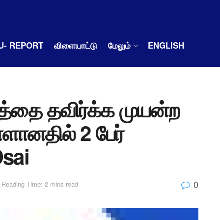
U- REPORT
விளையாட்டு
மேலும்
ENGLISH
த்தை தவிர்க்க முயன்ற
ள்ளானதில் 2 பேர்
Osai
0
Reading Time: 2 mins read