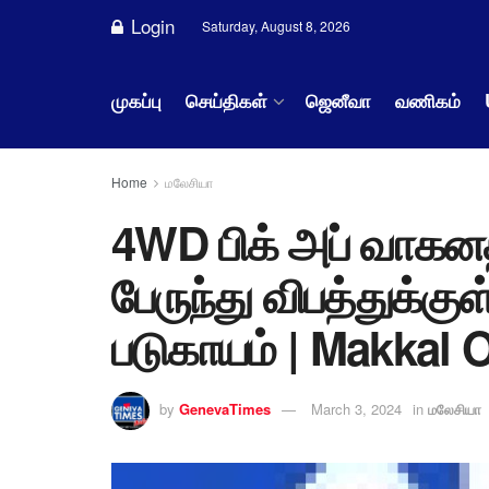
Login
Saturday, August 8, 2026
முகப்பு
செய்திகள்
ஜெனீவா
வணிகம்
Home
மலேசியா
4WD பிக் அப் வாகன
பேருந்து விபத்துக்கு
படுகாயம் | Makkal 
by
GenevaTimes
March 3, 2024
in
மலேசியா