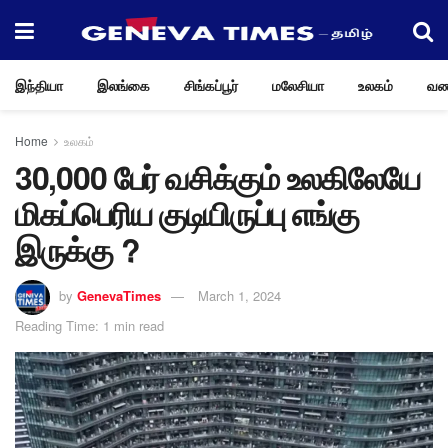
இந்தியா
இலங்கை
சிங்கப்பூர்
மலேசியா
உலகம்
வண
Home
உலகம்
30,000 பேர் வசிக்கும் உலகிலேயே
மிகப்பெரிய குடியிருப்பு எங்கு
இருக்கு ?
by
GenevaTimes
March 1, 2024
Reading Time: 1 min read