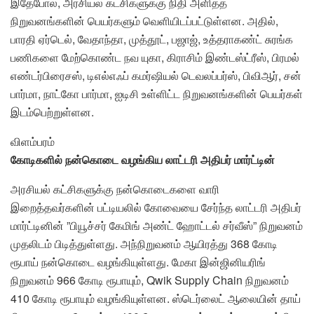
இதேபோல், அரசியல் கட்சிகளுக்கு நிதி அளித்த
நிறுவனங்களின் பெயர்களும் வெளியிடப்பட்டுள்ளன. அதில்,
பாரதி ஏர்டெல், வேதாந்தா, முத்தூட், பஜாஜ், உத்தராகண்ட் சுரங்க
பணிகளை மேற்கொண்ட நவ யுகா, கிராசிம் இண்டஸ்ட்ரீஸ், பிரமல்
எண்டர்பிரைசஸ், டிஎல்எஃப் கமர்ஷியல் டெவலப்பர்ஸ், பிவிஆர், சன்
பார்மா, நாட்கோ பார்மா, ஐடிசி உள்ளிட்ட நிறுவனங்களின் பெயர்கள்
இடம்பெற்றுள்ளன.
விளம்பரம்
கோடிகளில் நன்கொடை வழங்கிய லாட்டரி அதிபர் மார்ட்டின்
அரசியல் கட்சிகளுக்கு நன்கொடைகளை வாரி
இறைத்தவர்களின் பட்டியலில் கோவையை சேர்ந்த லாட்டரி அதிபர்
மார்ட்டினின் ”பியூச்சர் கேமிங் அண்ட் ஹோட்டல் சர்வீஸ்” நிறுவனம்
முதலிடம் பிடித்துள்ளது. அந்நிறுவனம் ஆயிரத்து 368 கோடி
ரூபாய் நன்கொடை வழங்கியுள்ளது. மேகா இன்ஜினியரிங்
நிறுவனம் 966 கோடி ரூபாயும், Qwik Supply Chain நிறுவனம்
410 கோடி ரூபாயும் வழங்கியுள்ளன. ஸ்டெர்லைட் ஆலையின் தாய்