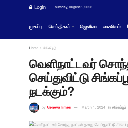
Login
Thursday, August 6, 2026
முகப்பு
செய்திகள்
ஜெனீவா
வணிகம்
Home
சிங்கப்பூர்
வெளிநாட்டவர் சொந்த
செய்துவிட்டு சிங்கப்
நடக்கும்?
by
GenevaTimes
March 1, 2024
in
சிங்கப்பூர்