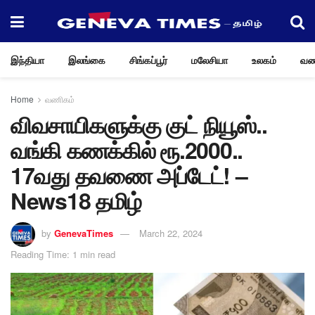
இந்தியா
இலங்கை
சிங்கப்பூர்
மலேசியா
உலகம்
வண
Home
வணிகம்
விவசாயிகளுக்கு குட் நியூஸ்..
வங்கி கணக்கில் ரூ.2000..
17வது தவணை அப்டேட்! –
News18 தமிழ்
by
GenevaTimes
March 22, 2024
Reading Time: 1 min read