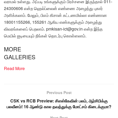
வராமல் உள்ளது. அப்படி உங்களுக்கும் பிரச்சனை இருந்தால் 011-
24300606 என்ற ஹெல்ப்லைன் எண்ணை அழைத்து புகார்
அளிக்கலாம். மேலும், பிஎம் கிசான் கட்டணமில்லா எண்ணான
18001155266, 155261 ஆகிய எண்களுக்கும் அழைத்து
விவரங்களைப் பெறலாம். pmkisan-ict@gov.in என்ற இந்த
மெயில் ஐடியையும் நீங்கள் தொடர்பு கொள்ளலாம்.
MORE
GALLERIES
Read More
Previous Post
CSK vs RCB Preview: சிஎஸ்கேவின் பலம், ஆர்சிபிக்கு
பலவீனம்! 16 ஆண்டு கால தவத்துக்கு மோட்சம் கிடைக்குமா?
Next Post