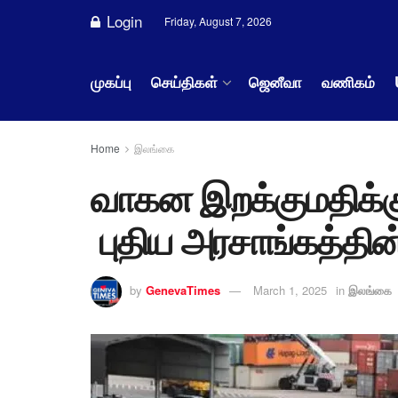
Login
Friday, August 7, 2026
முகப்பு
செய்திகள்
ஜெனீவா
வணிகம்
Home
இலங்கை
வாகன இறக்குமதிக்
புதிய அரசாங்கத்தின
by
GenevaTimes
March 1, 2025
in
இலங்கை