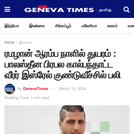
இந்தியா
இலங்கை
சிங்கப்பூர்
மலேசியா
உலகம்
வண
Home
இலங்கை
ரமழான் ஆரம்ப நாளில் துயரம் :
பாலஸ்தீன பிரபல கால்பந்தாட்ட
வீரர் இஸ்ரேல் குண்டுவீச்சில் பலி
by
GenevaTimes
March 12, 2024
Reading Time: 1 min read