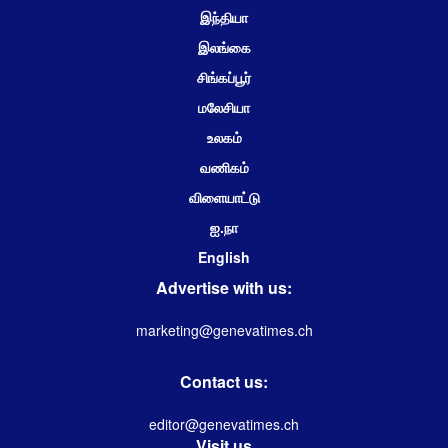
இந்தியா
இலங்கை
சிங்கப்பூர்
மலேசியா
உலகம்
வணிகம்
விளையாட்டு
ஐ.நா
English
Advertise with us:
marketing@genevatimes.ch
Contact us:
editor@genevatimes.ch
Visit us