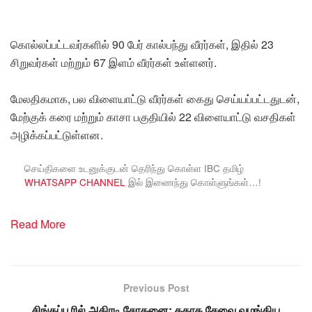
கொல்லப்பட்டவர்களில் 90 பேர் கால்பந்து வீரர்கள், இதில் 23
சிறுவர்கள் மற்றும் 67 இளம் வீரர்கள் உள்ளனர்.
மேலதிகமாக, பல விளையாட்டு வீரர்கள் கைது செய்யப்பட்டதுடன்,
மேற்குக் கரை மற்றும் காசா பகுதியில் 22 விளையாட்டு வசதிகள்
அழிக்கப்பட்டுள்ளன.
செய்திகளை உடனுக்குடன் தெரிந்து கொள்ள IBC தமிழ்
WHATSAPP CHANNEL
இல் இணைந்து கொள்ளுங்கள்…!
Read More
Previous Post
சிங்கப்பூரில் அதிரடி சோதனை: தகாத சேவை வழங்கிய