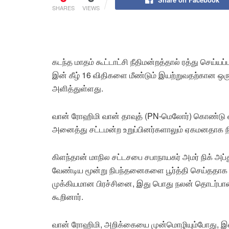
SHARES
VIEWS
கடந்த மாதம் கூட்டாட்சி நீதிமன்றத்தால் ரத்து செய்யப்
இன் கீழ் 16 விதிகளை மீண்டும் இயற்றுவதற்கான ஒரு த
அளித்துள்ளது.
வான் ரோஹிமி வான் தாவுத் (PN-மெலோர்) கொண்டு வந
அனைத்து சட்டமன்ற உறுப்பினர்களாலும் ஏகமனதாக நி
கிளந்தான் மாநில சட்டசபை சபாநாயகர் அமர் நிக் அப்
வேண்டிய மூன்று நிபந்தனைகளை பூர்த்தி செய்ததாக தாம
முக்கியமான பிரச்சினை, இது பொது நலன் தொடர்பானது
கூறினார்.
வான் ரோஹிமி, அறிக்கையை முன்மொழியும்போது, 