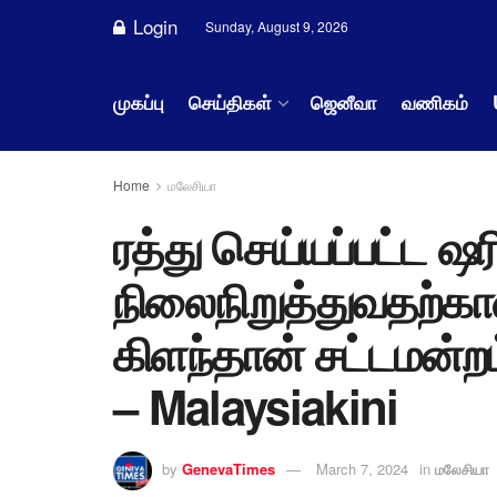
Login
Sunday, August 9, 2026
முகப்பு
செய்திகள்
ஜெனீவா
வணிகம்
Home
மலேசியா
ரத்து செய்யப்பட்ட ஷ
நிலைநிறுத்துவதற்க
கிளந்தான் சட்டமன்றம
– Malaysiakini
by
GenevaTimes
March 7, 2024
in
மலேசியா