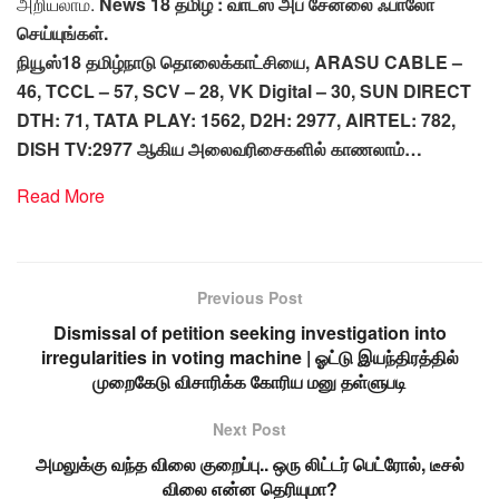
அறியலாம்.
News 18 தமிழ் : வாட்ஸ் அப் சேனலை ஃபாலோ
செய்யுங்கள்.
நியூஸ்18 தமிழ்நாடு தொலைக்காட்சியை, ARASU CABLE –
46, TCCL – 57, SCV – 28, VK Digital – 30, SUN DIRECT
DTH: 71, TATA PLAY: 1562, D2H: 2977, AIRTEL: 782,
DISH TV:2977 ஆகிய அலைவரிசைகளில் காணலாம்…
Read More
Previous Post
Dismissal of petition seeking investigation into
irregularities in voting machine | ஓட்டு இயந்திரத்தில்
முறைகேடு விசாரிக்க கோரிய மனு தள்ளுபடி
Next Post
அமலுக்கு வந்த விலை குறைப்பு.. ஒரு லிட்டர் பெட்ரோல், டீசல்
விலை என்ன தெரியுமா?