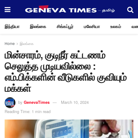
இந்தியா
இலங்கை
சிங்கப்பூர்
மலேசியா
உலகம்
வண
Home
இலங்கை
மின்சாரம், குடிநீர் கட்டணம்
செலுத்த முடியவில்லை :
எம்.பிக்களின் வீடுகளில் குவியும்
மக்கள்
by
GenevaTimes
March 10, 2024
Reading Time: 1 min read