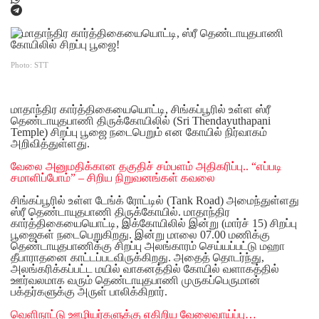
Photo: STT
மாதாந்திர கார்த்திகையையொட்டி, சிங்கப்பூரில் உள்ள ஸ்ரீ
தெண்டாயுதபாணி திருக்கோயிலில் (Sri Thendayuthapani
Temple) சிறப்பு பூஜை நடைபெறும் என கோயில் நிர்வாகம்
அறிவித்துள்ளது.
வேலை அனுமதிக்கான தகுதிச் சம்பளம் அதிகரிப்பு.. “எப்படி
சமாளிப்போம்” – சிறிய நிறுவனங்கள் கவலை
சிங்கப்பூரில் உள்ள டேங்க் ரோட்டில் (Tank Road) அமைந்துள்ளது
ஸ்ரீ தெண்டாயுதபாணி திருக்கோயில். மாதாந்திர
கார்த்திகையையொட்டி, இக்கோயிலில் இன்று (மார்ச் 15) சிறப்பு
பூஜைகள் நடைபெறுகிறது. இன்று மாலை 07.00 மணிக்கு
தெண்டாயுதபாணிக்கு சிறப்பு அலங்காரம் செய்யப்பட்டு மஹா
தீபாராதனை காட்டப்படவிருக்கிறது. அதைத் தொடர்ந்து,
அலங்கரிக்கப்பட்ட மயில் வாகனத்தில் கோயில் வளாகத்தில்
ஊர்வலமாக வரும் தெண்டாயுதபாணி முருகப்பெருமான்
பக்தர்களுக்கு அருள் பாலிக்கிறார்.
வெளிநாட்டு ஊழியர்களுக்கு எகிறிய வேலைவாய்ப்பு…