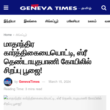
இந்தியா
இலங்கை
சிங்கப்பூர்
மலேசியா
உலகம்
வண
Home
சிங்கப்பூர்
மாதாந்திர
கார்த்திகையையொட்டி, ஸ்ரீ
தெண்டாயுதபாணி கோயிலில்
சிறப்பு பூஜை!
by
GenevaTimes
March 15, 2024
Reading Time: 3 mins read