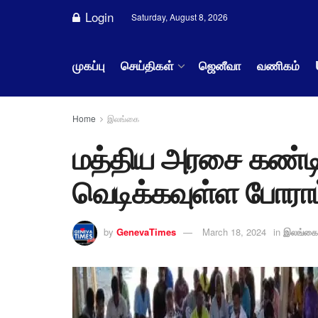
Login
Saturday, August 8, 2026
முகப்பு
செய்திகள்
ஜெனீவா
வணிகம்
Home
இலங்கை
மத்திய அரசை கண்டித
வெடிக்கவுள்ள போராட
by
GenevaTimes
March 18, 2024
in
இலங்கை