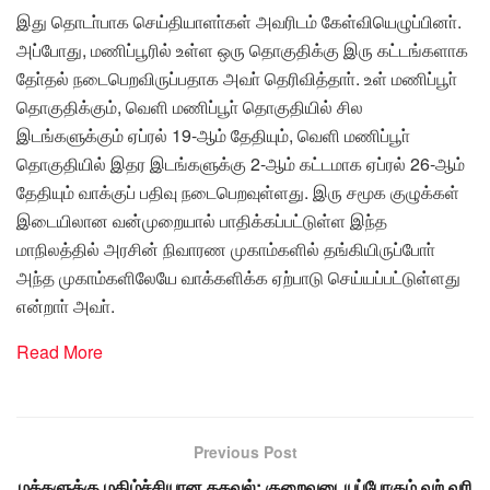
இது தொடா்பாக செய்தியாளா்கள் அவரிடம் கேள்வியெழுப்பினா்.
அப்போது, மணிப்பூரில் உள்ள ஒரு தொகுதிக்கு இரு கட்டங்களாக
தோ்தல் நடைபெறவிருப்பதாக அவா் தெரிவித்தாா். உள் மணிப்பூா்
தொகுதிக்கும், வெளி மணிப்பூா் தொகுதியில் சில
இடங்களுக்கும் ஏப்ரல் 19-ஆம் தேதியும், வெளி மணிப்பூா்
தொகுதியில் இதர இடங்களுக்கு 2-ஆம் கட்டமாக ஏப்ரல் 26-ஆம்
தேதியும் வாக்குப் பதிவு நடைபெறவுள்ளது. இரு சமூக குழுக்கள்
இடையிலான வன்முறையால் பாதிக்கப்பட்டுள்ள இந்த
மாநிலத்தில் அரசின் நிவாரண முகாம்களில் தங்கியிருப்போா்
அந்த முகாம்களிலேயே வாக்களிக்க ஏற்பாடு செய்யப்பட்டுள்ளது
என்றாா் அவா்.
Read More
Previous Post
மக்களுக்கு மகிழ்ச்சியான தகவல்: குறைவடையப்போகும் வற் வரி