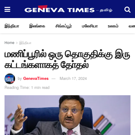
இந்தியா
இலங்கை
சிங்கப்பூர்
மலேசியா
உலகம்
வண
Home
இந்தியா
மணிப்பூரில் ஒரு தொகுதிக்கு இரு
கட்டங்களாகத் தோ்தல்
by
GenevaTimes
March 17, 2024
Reading Time: 1 min read