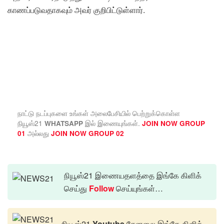
காணப்படுவதாகவும் அவர் குறிபிட்டுள்ளார்.
நாட்டு நடப்புகளை உங்கள் அலைபேசியில் பெற்றுக்கொள்ள
நியூஸ்21
இல் இணையுங்கள்.
WHATSAPP
JOIN NOW GROUP
அல்லது
01
JOIN NOW GROUP 02
நியூஸ்21 இணையதளத்தை இங்கே கிளிக்
செய்து
Follow
செய்யுங்கள்…
நியூஸ்21
Youtube
சேனலை இங்கே கிளிக்