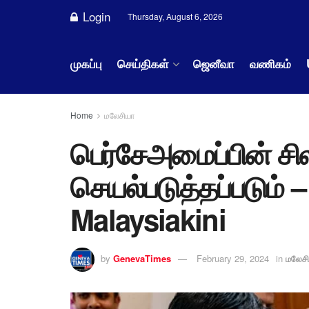
Login
Thursday, August 6, 2026
முகப்பு
செய்திகள்
ஜெனீவா
வணிகம்
Home
மலேசியா
பெர்சேஅமைப்பின் சில
செயல்படுத்தப்படும் 
Malaysiakini
by
GenevaTimes
February 29, 2024
in
மலேச