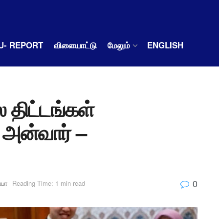
U- REPORT
விளையாட்டு
மேலும்
ENGLISH
 திட்டங்கள்
– அன்வார் –
0
ியா
Reading Time: 1 min read