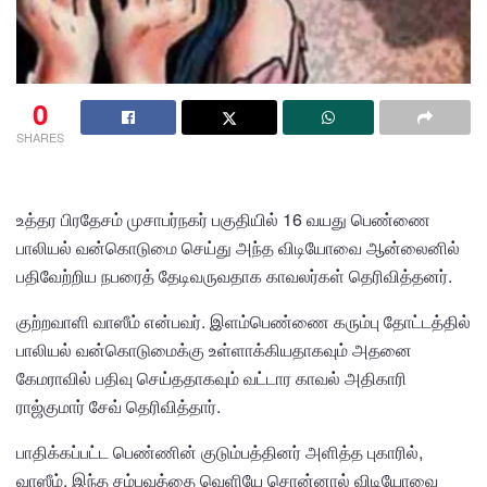
0
SHARES
உத்தர பிரதேசம் முசாபர்நகர் பகுதியில் 16 வயது பெண்ணை
பாலியல் வன்கொடுமை செய்து அந்த விடியோவை ஆன்லைனில்
பதிவேற்றிய நபரைத் தேடிவருவதாக காவலர்கள் தெரிவித்தனர்.
குற்றவாளி வாஸீம் என்பவர். இளம்பெண்ணை கரும்பு தோட்டத்தில்
பாலியல் வன்கொடுமைக்கு உள்ளாக்கியதாகவும் அதனை
கேமராவில் பதிவு செய்ததாகவும் வட்டார காவல் அதிகாரி
ராஜ்குமார் சேவ் தெரிவித்தார்.
பாதிக்கப்பட்ட பெண்ணின் குடும்பத்தினர் அளித்த புகாரில்,
வாஸீம், இந்த சம்பவத்தை வெளியே சொன்னால் விடியோவை