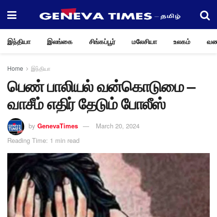
இந்தியா
இலங்கை
சிங்கப்பூர்
மலேசியா
உலகம்
வண
Home
இந்தியா
பெண் பாலியல் வன்கொடுமை –
வாசீம் எதிர் தேடும் போலீஸ்
by
GenevaTimes
March 20, 2024
Reading Time: 1 min read