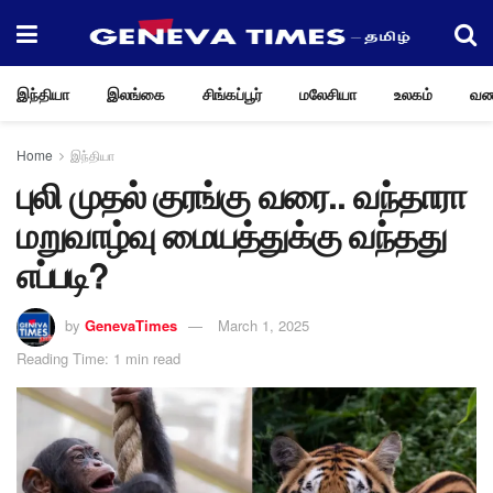
இந்தியா
இலங்கை
சிங்கப்பூர்
மலேசியா
உலகம்
வண
Home
இந்தியா
புலி முதல் குரங்கு வரை.. வந்தாரா
மறுவாழ்வு மையத்துக்கு வந்தது
எப்படி?
by
GenevaTimes
March 1, 2025
Reading Time: 1 min read