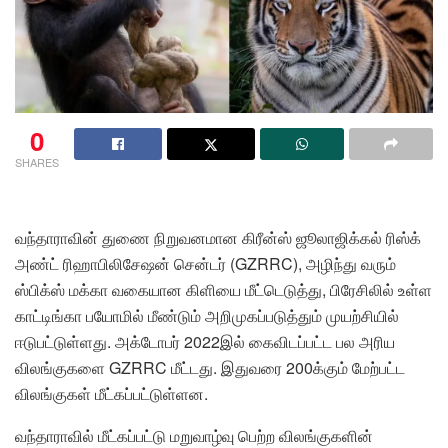
0
SHARES
வந்தாராவின் துணை நிறுவனமான கிரீன்ஸ் ஜூலாஜிக்கல் ரிஸ்க்
அண்ட் ரிஹாபிலிசேஷன் சென்டர் (GZRRC), அழிந்து வரும்
ஸ்பிக்ஸ் மக்கா வகையான கிளியை மீட்டெடுத்து, பிரேசிலில் உள்ள
காட்டிங்கா பயோமில் மீண்டும் அறிமுகப்படுத்தும் முயற்சியில்
ஈடுபட்டுள்ளது. அக்டோபர் 2022இல் கைவிடப்பட்ட பல அரிய
விலங்குகளை GZRRC மீட்டது. இதுவரை 200க்கும் மேற்பட்ட
விலங்குகள் மீட்கப்பட்டுள்ளன.
வந்தாராவில் மீட்கப்பட்டு மறுவாழ்வு பெற்ற விலங்குகளின்