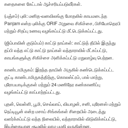
கதைகளை கேட்டால் ஆச்சரியப்படுவீர்கள்.
(பஞ்சம்) புலி: மனித-வனவிலங்கு மோதலில் காயமடைந்த
Panjam என்ற புலிக்கு ORIF அறுவை சிகிச்சை, பிசியோதெரபி
மற்றும் சிறப்பு உணவு வழங்கப்பட்டு மீட்டெடுக்கப்பட்டது.
(ஜிம்பாவின் குடும்பம்) காட்டு நாய்கள்: காட்டுத் தீயில் இருந்து
தப்பி வந்த எட்டு காட்டு நாய்கள் வந்தாராவில் மீட்கப்பட்டு,
காயங்களுக்கு சிகிச்சை அளிக்கப்பட்டு மறுவாழ்வு பெற்றன.
காண்டாமிருகம்: இறந்த தாயின் அருகில் கண்டெடுக்கப்பட்ட
குட்டி காண்டாமிருகத்திற்கு, கொலஸ்ட்ரம், பால் மாற்று,
புரோபயாடிக்குகள் மற்றும் 24 மணிநேர கண்காணிப்பு
வழங்கப்பட்டு காப்பாற்றப்பட்டது.
புதன், வெள்ளி, பூமி, செவ்வாய், வியாழன், சனி, யுரேனஸ் மற்றும்
நெப்டியூன் என்ற மசாய் சிங்கங்கள் சிறையில் அடைத்து
வளர்க்கப்பட்டு வந்த நிலையில், வந்தாராவில் விடுவிக்கப்பட்டு,
இயற்கையான சூழலில் வாழ பழகி வருகின்றன.