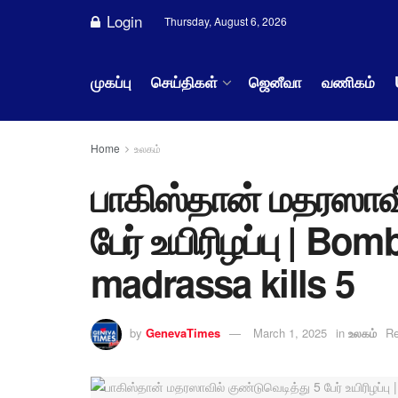
Login
Thursday, August 6, 2026
முகப்பு
செய்திகள்
ஜெனீவா
வணிகம்
Home
உலகம்
பாகிஸ்தான் மதரஸாவி
பேர் உயிரிழப்பு | Bo
madrassa kills 5
by
GenevaTimes
March 1, 2025
in
உலகம்
Re