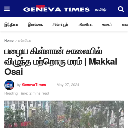
இந்தியா
இலங்கை
சிங்கப்பூர்
மலேசியா
உலகம்
வண
Home
மலேசியா
பழைய கிள்ளான் சாலையில்
விழுந்த மற்றொரு மரம் | Makkal
Osai
by
GenevaTimes
May 27, 2024
Reading Time: 2 mins read